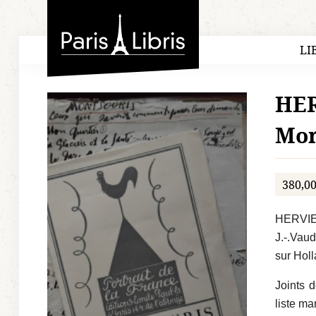
Paris-Libris
LI
HER
Mon
380,00
HERVIEU
J.-.Vau
sur Hol
Joints 
liste ma