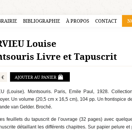
BRAIRIE
BIBLIOGRAPHIE
À PROPOS
CONTACT
N
VIEU Louise
tsouris Livre et Tapuscrit
 €
AJOUTER AU PANIER
 (Louise). Montsouris. Paris, Emile Paul, 1928. Collection
doyer. Un volume (20,5 cm x 16,5 cm), 104 pp. Un frontispice
lande van Gelder. Broché.
des feuillets du tapuscrit de l’ouvrage (32 pages) avec quelq
nuscrite détaillant les différents chapitres. Sur papier pelure