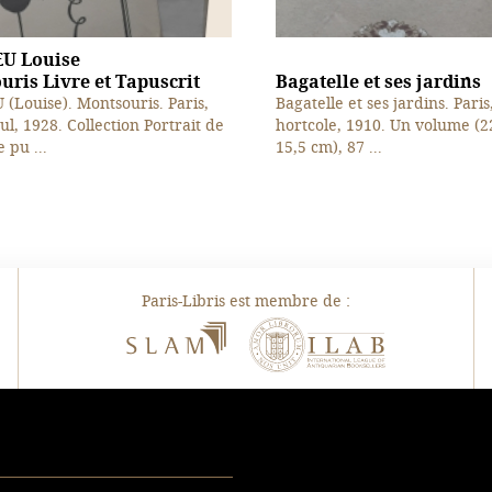
U Louise
ris Livre et Tapuscrit
Bagatelle et ses jardins
(Louise). Montsouris. Paris,
Bagatelle et ses jardins. Paris
ul, 1928. Collection Portrait de
hortcole, 1910. Un volume (2
 pu ...
15,5 cm), 87 ...
Paris-Libris est membre de :
SLAM
ILAB