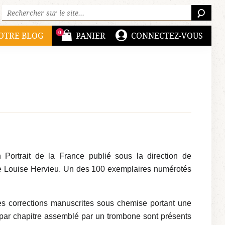
Rechercher sur le site :
RECH
0
OTRE BLOG
PANIER
CONNECTEZ-VOUS
 Portrait de la France publié sous la direction de
 de Louise Hervieu. Un des 100 exemplaires numérotés
ues corrections manuscrites sous chemise portant une
 et par chapitre assemblé par un trombone sont présents