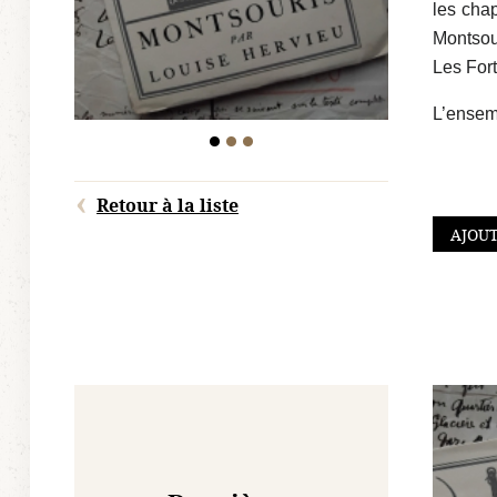
les chap
Montsour
Les Fort
L’ensemb
Retour à la liste
AJOUT