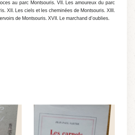
s noces au parc Montsouris. VII. Les amoureux du parc
s. XII. Les ciels et les cheminées de Montsouris. XIII.
éservoirs de Montsouris. XVII. Le marchand d’oublies.