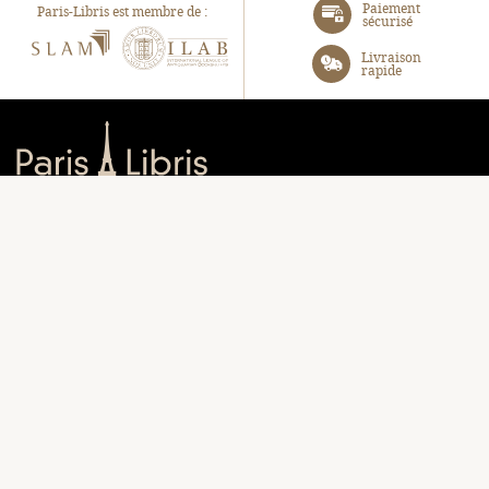
Paiement
Paris-Libris est membre de :
sécurisé
SLAM
ILAB
Livraison
rapide
Paris-Libris
Turenne SAS
105, Avenue Raymond Poincaré, 75116 Paris
06 31 40 72 85
contact@paris-libris.com
EN UN CLIC :
Librairie
Panier
Bibliographie
Connectez-vous
À propos
Notre blog
Contact
NOUS SUIVRE :