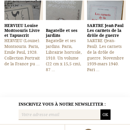
HERVIEU Louise
SARTRE Jean-Paul
Montsouris Livre
Bagatelle et ses
Les carnets de la
et Tapuscrit
jardins
drôle de guerre
HERVIEU (Louise).
Bagatelle et ses
SARTRE (Jean-
Montsouris. Paris,
jardins. Paris,
Paul). Les carnets
Emile Paul, 1928.
Librairie hortcole,
de la drôle de
Collection Portrait
1910. Un volume
guerre. Novembre
de la France pu ...
(22 cm x 15,5 cm),
1939-mars 1940.
87 ...
Pari ...
INSCRIVEZ VOUS À NOTRE NEWSLETTER :
OK