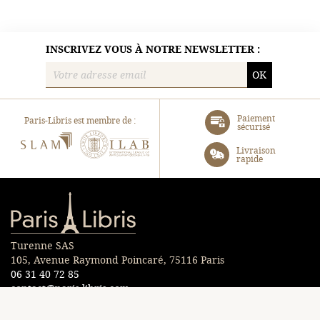
INSCRIVEZ VOUS À NOTRE NEWSLETTER :
OK
Paiement
Paris-Libris est membre de :
sécurisé
SLAM
ILAB
Livraison
rapide
Paris-Libris
Turenne SAS
105, Avenue Raymond Poincaré, 75116 Paris
06 31 40 72 85
contact@paris-libris.com
EN UN CLIC :