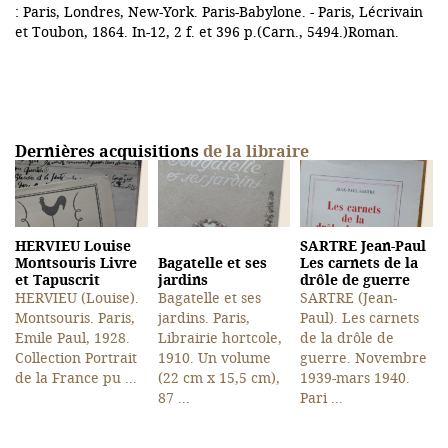
: Paris, Londres, New-York. Paris-Babylone. - Paris, Lécrivain
et Toubon, 1864. In-12, 2 f. et 396 p.(Carn., 5494.)Roman.
Dernières acquisitions
de la libraire
HERVIEU Louise
SARTRE Jean-Paul
Montsouris Livre
Bagatelle et ses
Les carnets de la
et Tapuscrit
jardins
drôle de guerre
HERVIEU (Louise).
Bagatelle et ses
SARTRE (Jean-
Montsouris. Paris,
jardins. Paris,
Paul). Les carnets
Emile Paul, 1928.
Librairie hortcole,
de la drôle de
Collection Portrait
1910. Un volume
guerre. Novembre
de la France pu ...
(22 cm x 15,5 cm),
1939-mars 1940.
87 ...
Pari ...