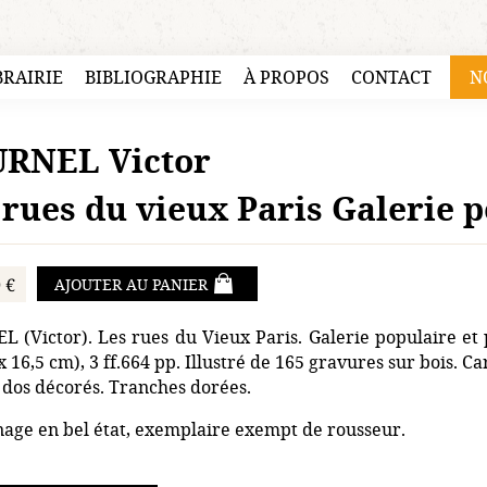
BRAIRIE
BIBLIOGRAPHIE
À PROPOS
CONTACT
N
RNEL Victor
 rues du vieux Paris Galerie p
 €
AJOUTER AU PANIER
 (Victor). Les rues du Vieux Paris. Galerie populaire et 
x 16,5 cm), 3 ff.664 pp. Illustré de 165 gravures sur bois. C
t dos décorés. Tranches dorées.
age en bel état, exemplaire exempt de rousseur.