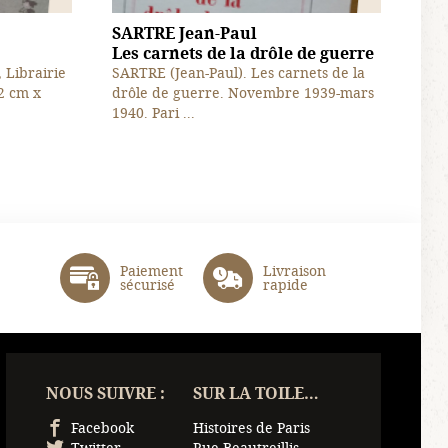
SARTRE Jean-Paul
Les carnets de la drôle de guerre
, Librairie
SARTRE (Jean-Paul). Les carnets de la
2 cm x
drôle de guerre. Novembre 1939-mars
1940. Pari ...
Paiement
Livraison
sécurisé
rapide
NOUS SUIVRE :
SUR LA TOILE…
Facebook
Histoires de Paris
Twitter
Rue Beautreillis