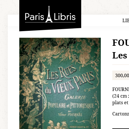
Paris-Libris
LI
FOU
Les
300,00
FOURNEL
(24 cm 
plats e
Cartonn