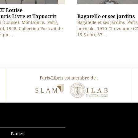
U Louise
ris Livre et Tapuscrit
Bagatelle et ses jardins
(Louise). Montsouris. Paris,
Bagatelle et ses jardins. Paris
ul, 1928. Collection Portrait de
hortcole, 1910. Un volume (2
 pu ...
15,5 cm), 87 ...
Paris-Libris est membre de :
SLAM
ILAB
Panier