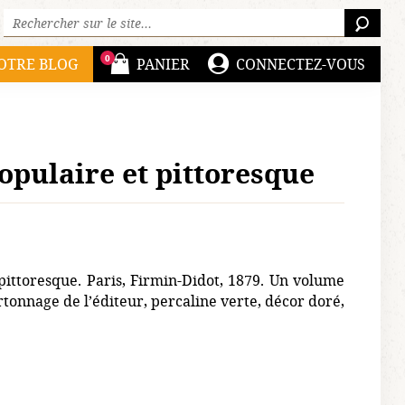
Rechercher sur le site :
RECH
0
OTRE BLOG
PANIER
CONNECTEZ-VOUS
opulaire et pittoresque
pittoresque. Paris, Firmin-Didot, 1879. Un volume
artonnage de l’éditeur, percaline verte, décor doré,