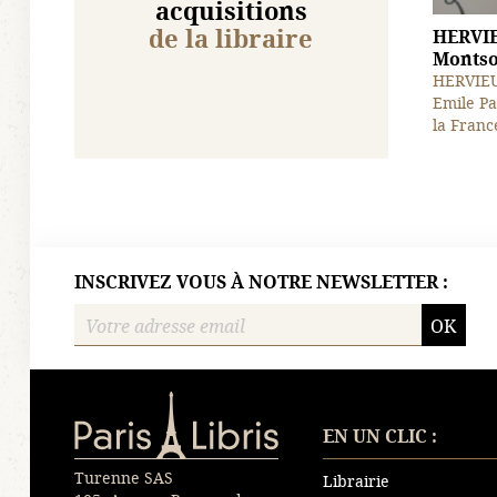
acquisitions
de la libraire
HERVIE
Montsou
HERVIEU 
Emile Pa
la France
INSCRIVEZ VOUS À NOTRE NEWSLETTER :
OK
Paris-Libris
EN UN CLIC :
Turenne SAS
Librairie