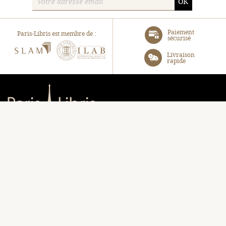
OK
Paiement
Paris-Libris est membre de :
sécurisé
SLAM
ILAB
Livraison
rapide
Paris-Libris
Turenne SAS
105, Avenue Raymond Poincaré, 75116 Paris
06 31 40 72 85
contact@paris-libris.com
EN UN CLIC :
Librairie
Panier
Bibliographie
Connectez-vous
À propos
Notre blog
Contact