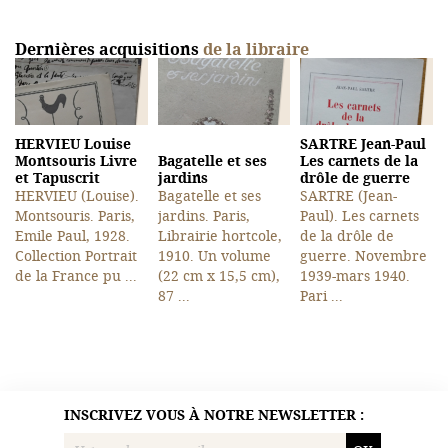
Dernières acquisitions
de la libraire
HERVIEU Louise
SARTRE Jean-Paul
Montsouris Livre
Bagatelle et ses
Les carnets de la
et Tapuscrit
jardins
drôle de guerre
HERVIEU (Louise).
Bagatelle et ses
SARTRE (Jean-
Montsouris. Paris,
jardins. Paris,
Paul). Les carnets
Emile Paul, 1928.
Librairie hortcole,
de la drôle de
Collection Portrait
1910. Un volume
guerre. Novembre
de la France pu ...
(22 cm x 15,5 cm),
1939-mars 1940.
87 ...
Pari ...
INSCRIVEZ VOUS À NOTRE NEWSLETTER :